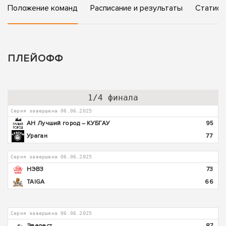
Положение команд
Расписание и результаты
Статист
ПЛЕЙОФФ
1/4 финала
Серия завершена 06.06.2025
АН Лучший город – КУБГАУ
95
Ураган
77
Серия завершена 06.06.2025
НЭВЗ
73
TAIGA
66
Серия завершена 06.06.2025
Эверест
87