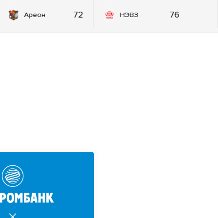
72
76
Ареон
НЭВЗ