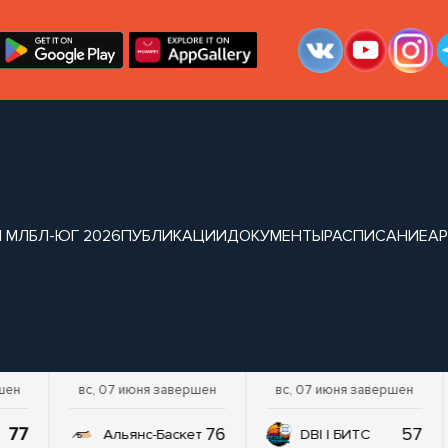
 МЛБЛ-ЮГ 2026
ПУБЛИКАЦИИ
ДОКУМЕНТЫ
РАСПИСАНИЕ
АР
шен
вс, 07 июня завершен
вс, 07 июня завершен
77
76
57
Альянс-Баскет
DBI | БИТС