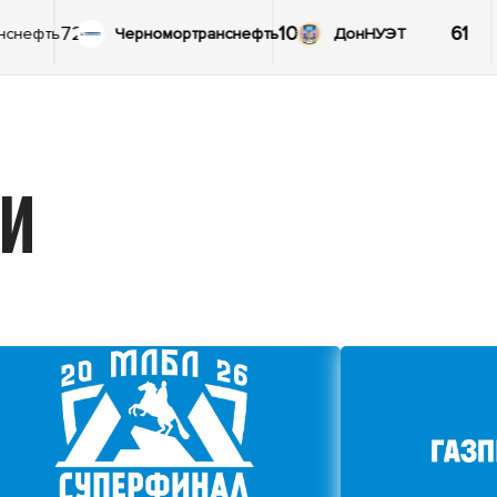
72
103
61
нснефть
Черномортранснефть
ДонНУЭТ
ИИ