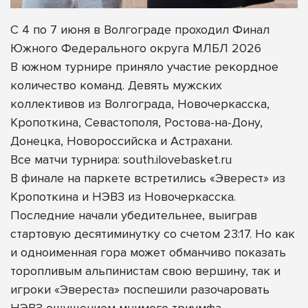
С 4 по 7 июня в Волгограде проходил Финал
Южного Федерального округа МЛБЛ 2026
В южном турнире приняло участие рекордное
количество команд. Девять мужских
коллективов из Волгограда, Новочеркасска,
Кропоткина, Севастополя, Ростова-на-Дону,
Донецка, Новороссийска и Астрахани.
Все матчи турнира: south.ilovebasket.ru
В финале на паркете встретились «Эверест» из
Кропоткина и НЭВЗ из Новочеркасска.
Последние начали убедительнее, выиграв
стартовую десятиминутку со счетом 23:17. Но как
и одноименная гора может обманчиво показать
торопливым альпинистам свою вершину, так и
игроки «Эвереста» поспешили разочаровать
НЭВЗ ощущением мнимого триумфа.