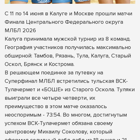
С 11 по 14 июня в Калуге и Москве прошли матчи
Финала Центрального Федерального округа
МЛБЛ 2026
Калуга принимала мужской турнир из 8 команд.
География участников получилась максимально
обширной: Тамбов, Рязань, Тула, Калуга, Старый
Оскол, Брянск и Кострома.
В решающем поединке за путевку на
Суперфинал МЛБЛ встретились тульская ВСК-
Тулачермет и «БОШЕ» из Старого Оскола. Туляки
выиграли все четыре четверти, их
преимущество в этом матче оказалось
неоспоримым - 73:54. Во многом, достигнутым
успехом ВСК-Тулачермет обязана своему
центровому Михаилу Соколову, который
оформил солидный дабл-дабл из 18 очков и 21